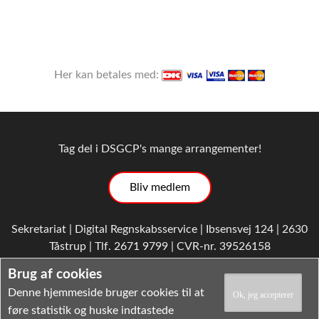
Her kan betales med:
Tag del i DSGCP's mange arrangementer!
Bliv medlem
Sekretariat | Digital Regnskabsservice | Ibsensvej 124 | 2630
Tåstrup | Tlf. 2671 9799 | CVR-nr. 39526158
E-mail
|
Privatlivspolitik
|
Vedtægter
|
Cookiepolitik
Brug af cookies
Denne hjemmeside bruger cookies til at
føre statistik og huske indtastede