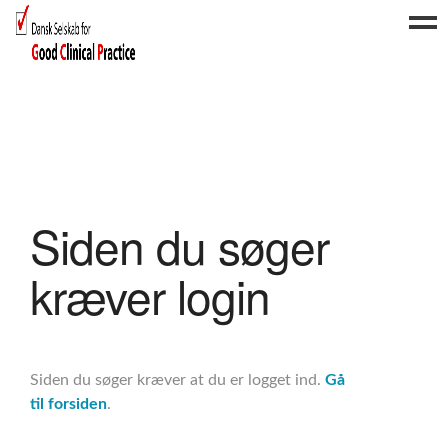
Forside
Arrangementer
Nyheder
Om os
Siden du søger
Medlemskab
FAQ
kræver login
Kontakt
Log ind
Siden du søger kræver at du er logget ind.
Gå
til forsiden
.