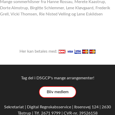
Mange sommerhilsner fra Hanne Rossau, Merete Kaastrup,
Dorte Almstrup, Birgitte Schlemmer, Lene Kløvgaard, Frederik
Grell, Vicki Thomsen, Rie Nisted Velling og Lene Eskildsen
Her kan betales med:
Tag del i DSGCP's mange arrangementer!
Bliv medlem
Sekretariat | Digital Regnskabsservice | Ibsensvej 124 | 2630
Tåstrup | Tlf. 2671 9799 | CVR-nr. 39526158