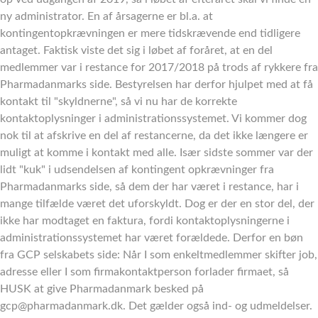
ny administrator. En af årsagerne er bl.a. at
kontingentopkrævningen er mere tidskrævende end tidligere
antaget. Faktisk viste det sig i løbet af foråret, at en del
medlemmer var i restance for 2017/2018 på trods af rykkere fra
Pharmadanmarks side. Bestyrelsen har derfor hjulpet med at få
kontakt til "skyldnerne", så vi nu har de korrekte
kontaktoplysninger i administrationssystemet. Vi kommer dog
nok til at afskrive en del af restancerne, da det ikke længere er
muligt at komme i kontakt med alle. Især sidste sommer var der
lidt "kuk" i udsendelsen af kontingent opkrævninger fra
Pharmadanmarks side, så dem der har været i restance, har i
mange tilfælde været det uforskyldt. Dog er der en stor del, der
ikke har modtaget en faktura, fordi kontaktoplysningerne i
administrationssystemet har været forældede. Derfor en bøn
fra GCP selskabets side: Når I som enkeltmedlemmer skifter job,
adresse eller I som firmakontaktperson forlader firmaet, så
HUSK at give Pharmadanmark besked på
gcp@pharmadanmark.dk. Det gælder også ind- og udmeldelser.