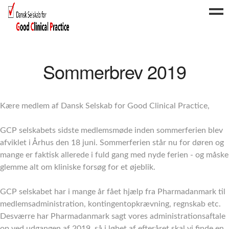
Forside
Sommerbrev 2019
Arrangementer
Nyheder
Om os
Kære medlem af Dansk Selskab for Good Clinical Practice,
Medlemskab
GCP selskabets sidste medlemsmøde inden sommerferien blev
FAQ
afviklet i Århus den 18 juni. Sommerferien står nu for døren og
Kontakt
mange er faktisk allerede i fuld gang med nyde ferien - og måske
glemme alt om kliniske forsøg for et øjeblik.
Log ind
GCP selskabet har i mange år fået hjælp fra Pharmadanmark til
medlemsadministration, kontingentopkrævning, regnskab etc.
Desværre har Pharmadanmark sagt vores administrationsaftale
op ved udgangen af 2019, så i løbet af efteråret skal vi finde en