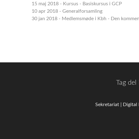
15 maj 2018 - Kursus - Basiskursus i GCP
10 apr 2018 - Generalforsamling
30 jan 2018 - Medlemsmøde i Kbh - Den kommend
Tag del
Sekretariat | Digita