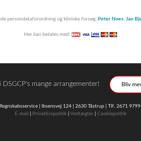
e persondataforordning og kliniske forsøg,
Peter Noes
,
Jan Bj
Her kan betales med:
 i DSGCP's mange arrangementer!
Bliv m
l Regnskabsservice | Ibsensvej 124 | 2630 Tåstrup | Tlf. 2671 97
E-mail
|
Privatlivspolitik
|
Vedtægter
|
Cookiepolitik