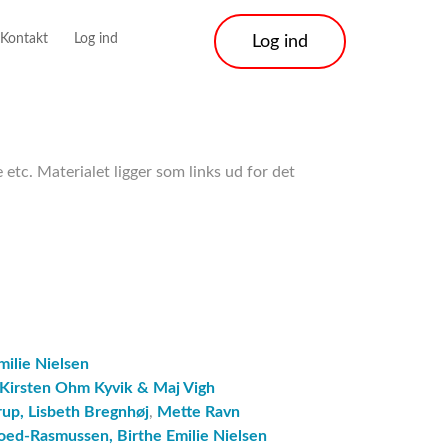
Kontakt
Log ind
Log ind
etc. Materialet ligger som links ud for det
milie Nielsen
Kirsten Ohm Kyvik & Maj Vigh
rup,
Lisbeth Bregnhøj
,
Mette Ravn
oed-Rasmussen,
Birthe Emilie Nielsen