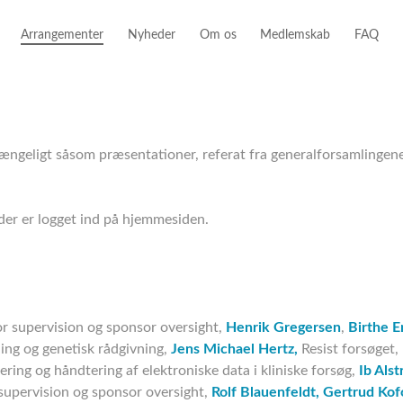
Arrangementer
Nyheder
Om os
Medlemskab
FAQ
gængeligt såsom præsentationer, referat fra generalforsamlingene 
der er logget ind på hjemmesiden.
r supervision og sponsor oversight,
Henrik Gregersen
,
Birthe E
ng og genetisk rådgivning,
Jens Michael Hertz,
Resist forsøget,
ing og håndtering af elektroniske data i kliniske forsøg,
Ib Alst
supervision og sponsor oversight,
Rolf Blauenfeldt,
Gertrud Kof