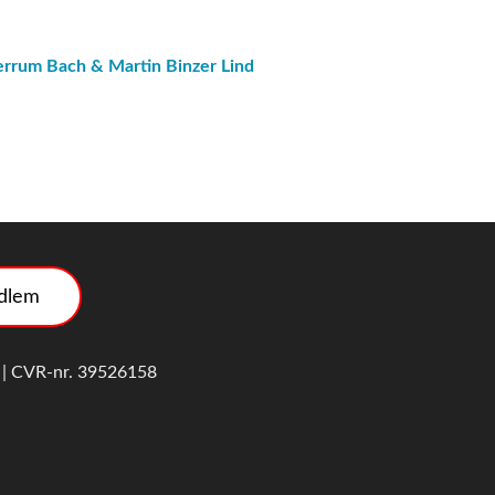
errum Bach & Martin Binzer Lind
edlem
99 | CVR-nr. 39526158