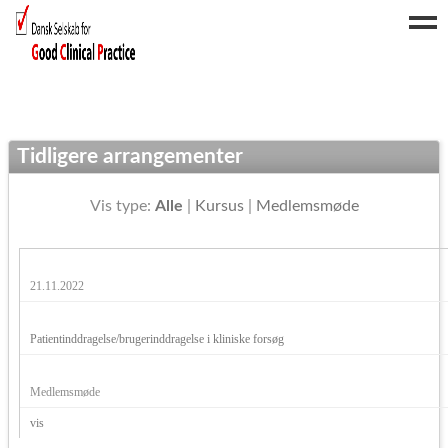
Forside
Arrangementer
Tidligere arrangementer
Nyheder
Om os
Vis type:
Alle
|
Kursus
|
Medlemsmøde
Medlemskab
FAQ
21.11.2022
Kontakt
Log ind
Patientinddragelse/brugerinddragelse i kliniske forsøg
Medlemsmøde
vis