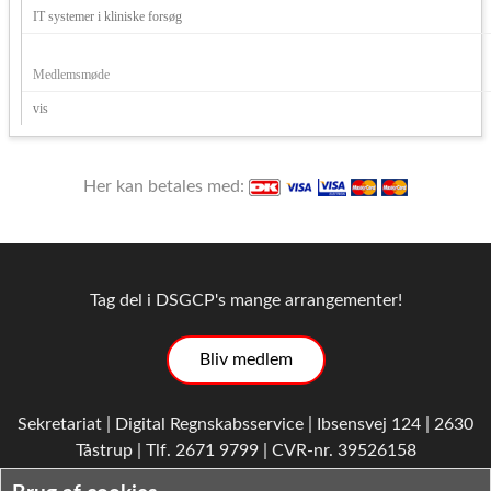
IT systemer i kliniske forsøg
Medlemsmøde
vis
Her kan betales med:
Tag del i DSGCP's mange arrangementer!
Bliv medlem
Sekretariat | Digital Regnskabsservice | Ibsensvej 124 | 2630
Tåstrup | Tlf. 2671 9799 | CVR-nr. 39526158
E-mail
|
Privatlivspolitik
|
Vedtægter
|
Cookiepolitik